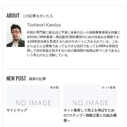
ABOUT
この記事をかいた人
Toshinori Kamiya
外部の専門家に頼るほど予算に余裕のない小規模事業者様を対象に
自社内にWEB集客～商品販売/契約獲得のための仕組みを構築でき
るWEB担当者を育成するためのサポートに力を入れている。これ
からはどんな業種であっても小さな会社であってもWEBを有効活
用して自社収益を拡大するための最低限の知識は持つべきであると
いう考えのもと活動している。
NEW POST
最新の記事
未分類
ネット集客
サイトマップ
ネット集客して売上を伸ばすため
の7ステップ～戦略立案と仕組み構
築～