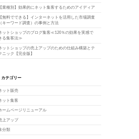
【業種別】効果的にネット集客するためのアイディア
【無料でできる】インターネットを活用した市場調査
（キーワード調査）の事例と方法
ネットショップのブログ集客≪120％の効果を実感で
きる集客法≫
ネットショップの売上アップのための仕組み構築とテ
クニック【完全版】
カテゴリー
ネット販売
ネット集客
ホームページリニューアル
売上アップ
未分類