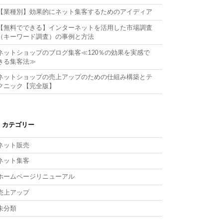
【業種別】効果的にネット集客するためのアイディア
【無料でできる】インターネットを活用した市場調査
（キーワード調査）の事例と方法
ネットショップのブログ集客≪120％の効果を実感で
きる集客法≫
ネットショップの売上アップのための仕組み構築とテ
クニック【完全版】
カテゴリー
ネット販売
ネット集客
ホームページリニューアル
売上アップ
未分類