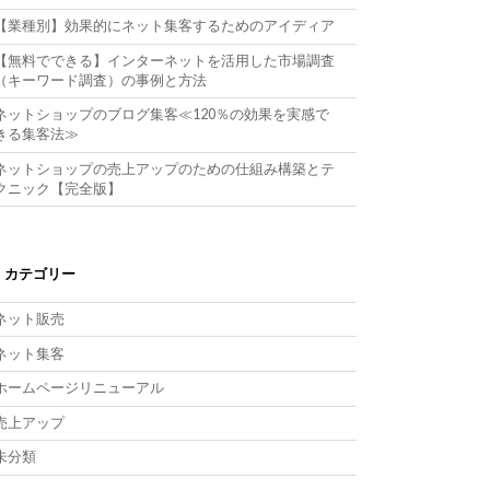
【業種別】効果的にネット集客するためのアイディア
【無料でできる】インターネットを活用した市場調査
（キーワード調査）の事例と方法
ネットショップのブログ集客≪120％の効果を実感で
きる集客法≫
ネットショップの売上アップのための仕組み構築とテ
クニック【完全版】
カテゴリー
ネット販売
ネット集客
ホームページリニューアル
売上アップ
未分類